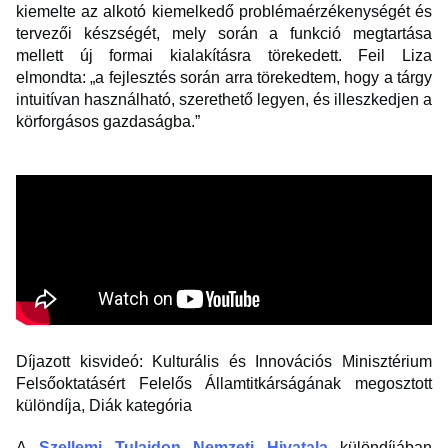
kiemelte az alkotó kiemelkedő problémaérzékenységét és
tervezői készségét, mely során a funkció megtartása
mellett új formai kialakításra törekedett. Feil Liza
elmondta: „a fejlesztés során arra törekedtem, hogy a tárgy
intuitívan használható, szerethető legyen, és illeszkedjen a
körforgásos gazdaságba.”
Díjazott kisvideó: Kulturális és Innovációs Minisztérium
Felsőoktatásért Felelős Államtitkárságának megosztott
különdíja, Diák kategória
A
Szellemi Tulajdon Nemzeti Hivatala
különdíjában