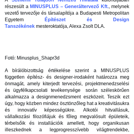
részesült a
MINUSPLUS – Generáltervező Kft.
, melynek
vezető tervezője és társalapítója a Budapesti Metropolitan
Egyetem
Építészet és Design
Tanszékének
mesteroktatója, Alexa Zsolt DLA.
Fotó: Minusplus_Shapr3d
A bírálóbizottság értékelése szerint a MINUSPLUS
független építész- és designer-irodaként határozza meg
önmagát, amely kiterjedt tervezési, projektmenedzselési
és ügyfélkapcsolati tevékenysége során széleskörűen
alkalmazza a designmenedzsment eszközeit. Teszik ezt
úgy, hogy közben mindez ösztönzőleg hat a kreativitásukra
és innovatív képességükre. Alkotói hitvallásuk,
vállalkozási filozófiájuk és főleg megvalósult épületeik,
térbelsőik és installációik amellett, hogy organikusan
illeszkednek a legprogresszívebb világtrendekbe,