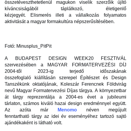
összetéveszthetetlenül magukon viselik szerzőik újító
kíváncsiságából táplálkozó, életigenlő
kézjegyét. Elismerés illeti a vállalkozás folyamatos
aktivitását a magyar formakultúra népszerűsítésében.
Fotó: Minusplus_PitPit
A BUDAPEST DESIGN WEEK20 FESZTIVÁL
szervezésében a MAGYAR FORMATERVEZÉSI DÍJ
2004-től 2023-ig terjedő időszakának
összefoglaló kiállításán szerepel Építészet és Design
Tanszékünk oktatójának, Koleszár Ferencnek Földvirág
nevű Magyar Formatervezési Díjas tárgya. A környezetbar
át tárgy reprezentálja a 2004-es évet a jubileumi
tárlaton, számos kiváló hazai design eredménnyel együtt.
Az azóta már
Menomo
néven megújult
fenntartható tárgy az idei év eseményéhez tartozó sajtó
ajándékaként is látható volt.