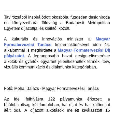
Tavirózsából inspirálódott okosbója, független designiroda
és környezetbarát földvirág a Budapesti Metropolitan
Egyetem díjazottjai és kiállítói között.
A kulturális és innovációs miniszter a
Magyar
Formatervezési Tanács
közreműködésével idén 44.
alkalommal is meghirdette a
Magyar Formatervezési Díj
pályázatot
. A legrangosabb hazai design-elismerésre
alkotók és gyártók egyaránt jelentkezhettek termék, terv,
vizuális kommunikáció és diákmunka kategóriában.
Fotó: Mohai Balázs - Magyar Formatervezési Tanács
Az idei felhívásra 122 pályamunka érkezett, a
bírálóbizottság két fordulóban, hat díjat és hat különdíjat
ítélt oda. A díjazott alkotások mellett kiválasztott 15