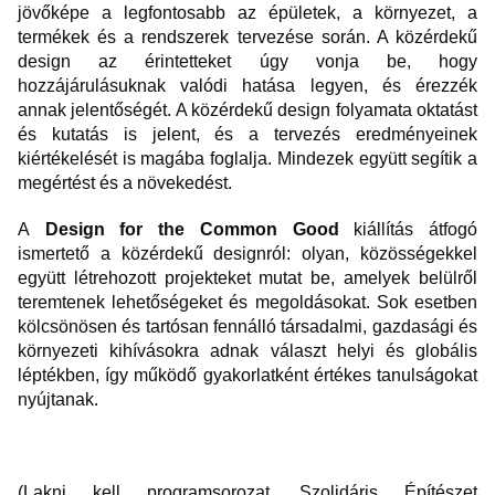
jövőképe a legfontosabb az épületek, a környezet, a
termékek és a rendszerek tervezése során. A közérdekű
design az érintetteket úgy vonja be, hogy
hozzájárulásuknak valódi hatása legyen, és érezzék
annak jelentőségét. A közérdekű design folyamata oktatást
és kutatás is jelent, és a tervezés eredményeinek
kiértékelését is magába foglalja. Mindezek együtt segítik a
megértést és a növekedést.
A
Design for the Common Good
kiállítás átfogó
ismertető a közérdekű designról: olyan, közösségekkel
együtt létrehozott projekteket mutat be, amelyek belülről
teremtenek lehetőségeket és megoldásokat. Sok esetben
kölcsönösen és tartósan fennálló társadalmi, gazdasági és
környezeti kihívásokra adnak választ helyi és globális
léptékben, így működő gyakorlatként értékes tanulságokat
nyújtanak.
(Lakni kell programsorozat. Szolidáris Építészet