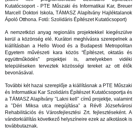
Kutatócsoport - PTE Műszaki és Informatikai Kar, Breuer
Marcell Doktori Iskola, TÁMASZ Alapítvány Hajléktalanok
Ápoló Otthona. Fotó: Szolidáris Építészet Kutatócsoport)
A nemzetközi anyag regionális projektekkel kiegészülve
kerül a közönség elé. Kurátori meghívásra szerepelnek a
kiállításban a Hello Wood és a Budapesti Metropolitan
Egyetem művészeti kara közös “Építészet, oktatás és
együttműködés” projektjei is, amelyekben vidéki
településeken terveztek közösségi tereket az ott élők
bevonásával.
További két hazai szereplője a kiállításnak a PTE Műszaki
és Informatikai Kar Szolidáris Építészet Kutatócsoportja és
a TÁMASZ Alapítvány "Lakni kell" című projektje, valamint
a "Déri Miksa utca megújítása" a Rév8 Józsefvárosi
Rehabilitációs és Városfejlesztési Zrt. fejlesztéseként. A
vándorkiállítás következő helyszíneire ezek az alkotások is
továbbutaznak.