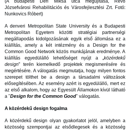
(A budapesti Déri Miksa utca megújítása, Rév8
Józsefvárosi Rehabilitációs és Városfejlesztési Zrt. Fotó:
Nunkovics Róbert)
A denveri Metropolitan State University és a Budapesti
Metropolitan Egyetem közötti stratégiai partnerségi
megállapodás kidolgozásának egyik első állomása ez a
kiállítás, amely a két intézmény és a Design for the
Common Good Network közös munkájának eredménye. A
kiállítás egyedülálló lehetőséget nyújt a „
közérdekű
design
” terén kiemelkedő projektek megismerésére és
megértésére. A válogatás megmutatja, hogy milyen fontos
szerepet tölthet be a design a társadalmi változások
elősegítésében. Az esemény azért is egyedülálló, mert ez
az első alkalom, hogy az Egyesült Államokon kívül látható
a "
Design for the Common Good
" válogatás.
A közérdekű design fogalma
A közérdekű design olyan gyakorlatot jelöl, amelyben a
közösség szempontjai az elsődlegesek és a közösség