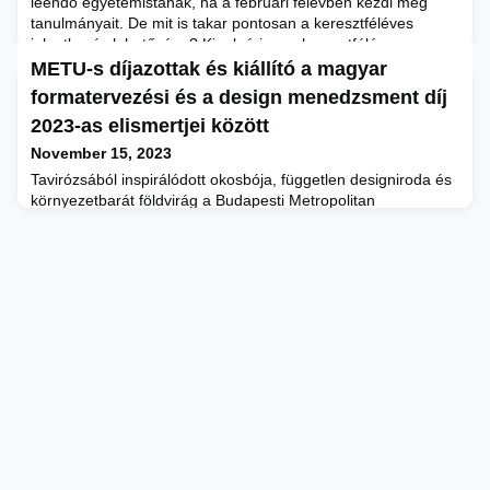
leendő egyetemistának, ha a februári félévben kezdi meg
tanulmányait. De mit is takar pontosan a keresztféléves
jelentkezés lehetősége? Kinek éri meg keresztféléves
képzésre jelentkezni? És hová jelentkezhetsz
METU-s díjazottak és kiállító a magyar
idén? Összegyűjtöttük a legfontosabb tudnivalókat és
formatervezési és a design menedzsment díj
információkat! Miben más egy keresztfé
2023-as elismertjei között
November 15, 2023
Tavirózsából inspirálódott okosbója, független designiroda és
környezetbarát földvirág a Budapesti Metropolitan
Egyetem díjazottjai és kiállítói között. A kulturális és
innovációs miniszter a Magyar Formatervezési
Tanács közreműködésével idén 44. alkalommal is
meghirdette a Magyar Formatervezési Díj pályázatot. A
legrangosabb hazai design-elismerésre alkotók és gyártók
egyaránt jelentkezhettek te