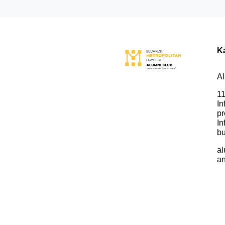
K
Al
11
In
pr
In
bu
al
an