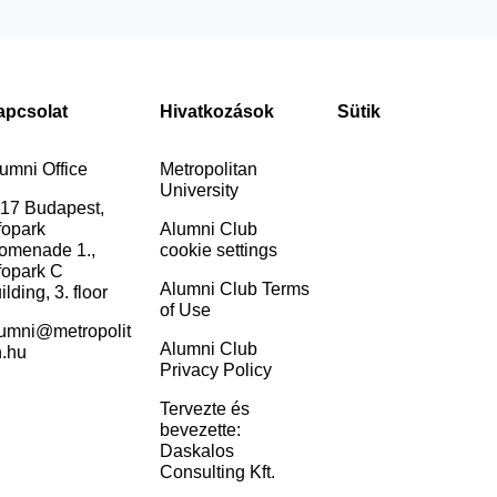
apcsolat
Hivatkozások
Sütik
umni Office
Metropolitan
University
17 Budapest,
fopark
Alumni Club
omenade 1.,
cookie settings
fopark C
Alumni Club Terms
ilding, 3. floor
of Use
umni@metropolit
Alumni Club
.hu
Privacy Policy
Tervezte és
bevezette:
Daskalos
Consulting Kft.