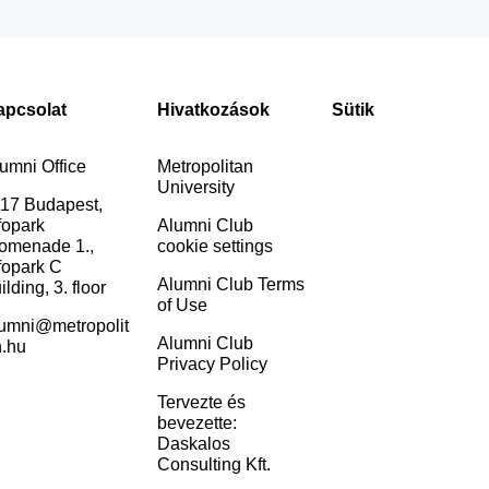
apcsolat
Hivatkozások
Sütik
umni Office
Metropolitan
University
17 Budapest,
fopark
Alumni Club
omenade 1.,
cookie settings
fopark C
Alumni Club Terms
ilding, 3. floor
of Use
umni@metropolit
Alumni Club
.hu
Privacy Policy
Tervezte és
bevezette:
Daskalos
Consulting Kft.