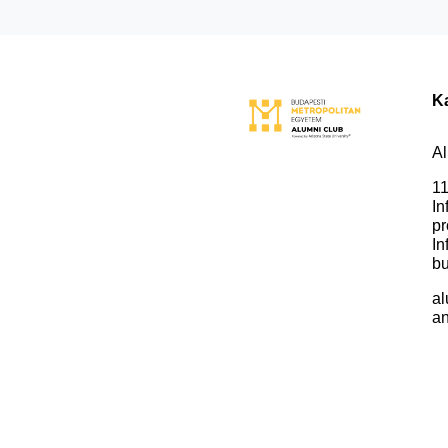
K
Al
11
In
pr
In
bu
al
an