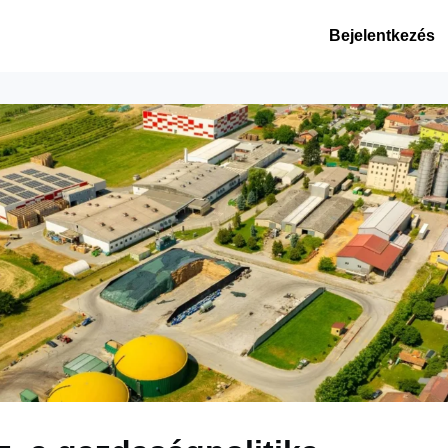
 hírek
Események
Bejelentkezés
gek
Alumni szolgáltatások
METU