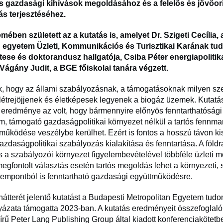
s gazdasági kihívások megoldásához és a felelős és jövőori
s terjesztéséhez.
mében született az a kutatás is, amelyet Dr. Szigeti Cecília,
n egyetem Üzleti, Kommunikációs és Turisztikai Karának t
ese és doktorandusz hallgatója, Csiba Péter energiapolitika
 Vágány Judit, a BGE főiskolai tanára végzett.
ák, hogy az állami szabályozásnak, a támogatásoknak milyen sz
létrejöjjenek és életképesek legyenek a biogáz üzemek. Kutatá
 eredménye az volt, hogy bármennyire előnyös fenntarthatóság
m, támogató gazdaságpolitikai környezet nélkül a tartós fennm
űködése veszélybe kerülhet. Ezért is fontos a hosszú távon ki
azdaságpolitikai szabályozás kialakítása és fenntartása. A földr
 a szabályozói környezet figyelembevételével többféle üzleti m
megfontolt választás esetén tartós megoldás lehet a környezeti, 
empontból is fenntartható gazdasági együttműködésre.
 hátterét jelentő kutatást a Budapesti Metropolitan Egyetem tu
lyázata támogatta 2023-ban. A kutatás eredményeit összefoglal
rű Peter Lang Publishing Group által kiadott konferenciakötetbe