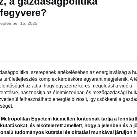
z, a gazdaságpolitika
fegyvere?
September 15, 2025
daságpolitikai szerepének értékelésében az energiaválság a h
a területfejlesztés komplex kérdésköre egyaránt megjelenik. A 
elentőségét az adja, hogy egyszerre keres megoldást a vidéki
emtésre, hasznosítja az élelmiszeripari és mezőgazdasági hull
etlenül felhasználható energiát biztosít, így csökkenti a gazd
ségét.
 Metropolitan Egyetem kiemelten fontosnak tartja a fennta
utatásokat, és elkötelezett amellett, hogy a jelenben és a j
onalú tudományos kutatási és oktatási munkával járuljon h