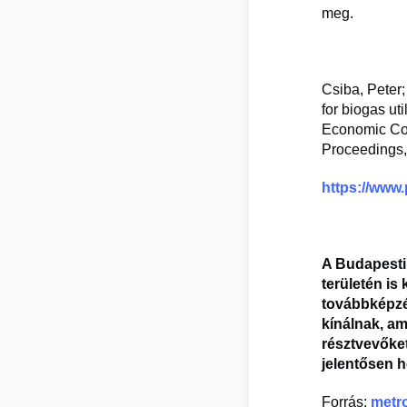
meg.
Csiba, Peter;
for biogas uti
Economic Con
Proceedings,
https://www
A Budapesti 
területén is
továbbképzé
kínálnak, am
résztvevőket
jelentősen 
Forrás:
metro