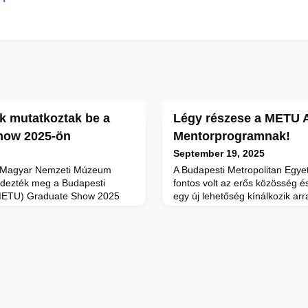
ők mutatkoztak be a
Légy részese a METU A
how 2025-ön
Mentorprogramnak!
September 19, 2025
a Magyar Nemzeti Múzeum
A Budapesti Metropolitan Egye
endezték meg a Budapesti
fontos volt az erős közösség é
(METU) Graduate Show 2025
egy új lehetőség kínálkozik arr
idén először a Budapest
hallgatók és az alumni tagok 
on Week (BCEFW) hivatalos
egymáshoz: elindult a METU A
 valósult meg.A rendezvényen
Mentorprogram!A program célja
 és Divat- és textiltervezés MA
öregdiákok szakmai tudásukkal 
iót választó végzős hallgatói
támogassák a hallgatókat, segí