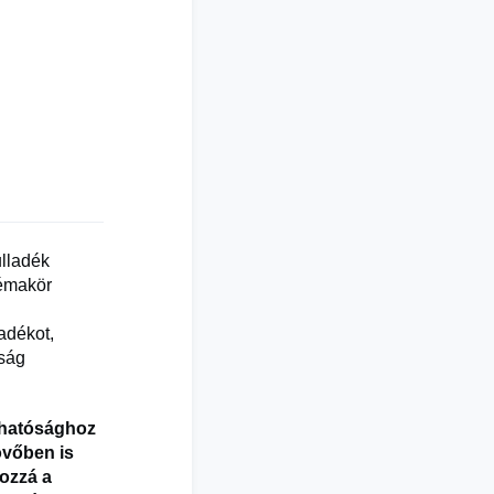
ulladék
témakör
adékot,
aság
rthatósághoz
övőben is
ozzá a