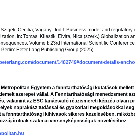
 Szigeti, Cecilia; Vagany, Judit: Business model and regulatory
lization, In: Tomas, Kliestik; Elvira, Nica (szerk.) Globalization a
sequences, Volume I: 23rd International Scientific Conference
 Berlin: Peter Lang Publishing Group (2025)
.peterlang.com/document/1482749#document-details-ancho
Metropolitan Egyetem a fenntarthatósági kutatások mellett
 kiemelt szerepet vállal. A Fenntarthatósági menedzsment s
s, valamint az ESG tanácsadó részismereti képzés olyan 
elyek naprakész tudással és gyakorlati megoldásokkal segí
 a fenntarthatósági kihívások sikeres kezelésében, miközb
hozzájárulnak szakmai versenyképességük növeléséhez.
politan.hu