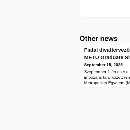
Other news
Fiatal divattervez
METU Graduate S
September 15, 2025
Szeptember 1-én este 
impozáns falai között r
Metropolitan Egyetem 
divatbemutatóját, amely 
Central European Fashi
programjának részeként
a METU Textiltervezés BA
szakos, divat specializác
mu