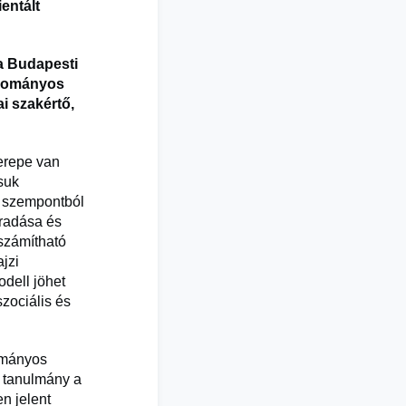
entált
 a Budapesti
udományos
i szakértő,
erepe van
suk
i szempontból
aradása és
számítható
ajzi
odell jöhet
szociális és
dományos
ó tanulmány a
n jelent