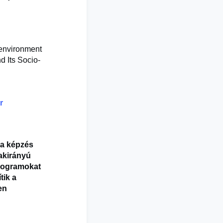
 environment
nd Its Socio-
r
 a képzés
zakirányú
programokat
tik a
en