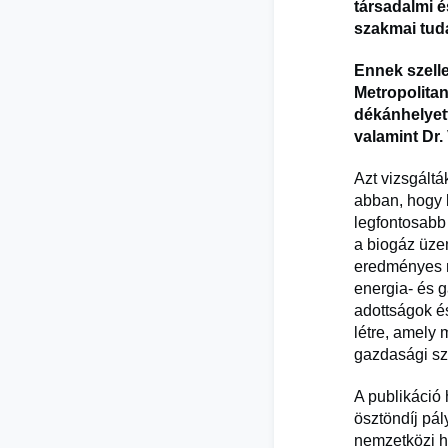
társadalmi é
szakmai tudá
Ennek szelle
Metropolita
dékánhelyett
valamint Dr.
Azt vizsgált
abban, hogy 
legfontosabb
a biogáz üze
eredményes m
energia- és g
adottságok és
létre, amely 
gazdasági sz
A publikáció
ösztöndíj pá
nemzetközi hí