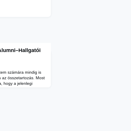
lumni–Hallgatói
tem számára mindig is
s az összetartozás. Most
a, hogy a jelenlegi
még közelebb kerüljenek
lumni–Hallgatói
, hogy a tapasztalt
és életútjukkal
tve őket a pályaválas