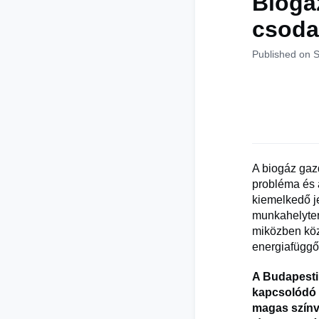
Biogá
csoda
Published on 
A biogáz gaz
probléma és 
kiemelkedő j
munkahelyter
miközben közv
energiafüggő
A Budapesti
kapcsolódó k
magas színv