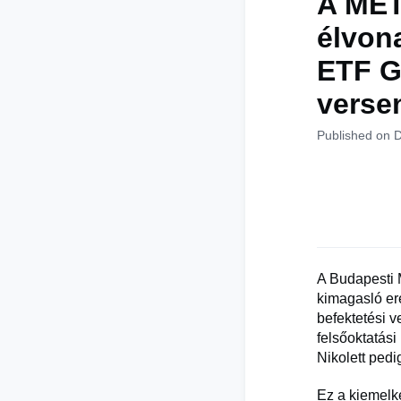
A MET
élvon
ETF G
verse
Published on 
A Budapesti 
kimagasló er
befektetési 
felsőoktatás
Nikolett pedi
Ez a kiemelk