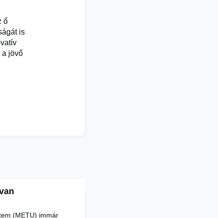
z ő
ágát is
vatív
 a jövő
ívan
yetem (METU) immár