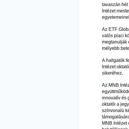
tavaszán hét
Intézet meste
egyetemeine
Az ETF Globa
valós piaci k
megtanulják é
mélyebb bete
A hallgatók 
Intézet oktat
sikeréhez.
Az MNB Intéz
együttműködé
innovatív és 
oktatói a jeg
színvonalú k
támogatására
MNB Intézet 