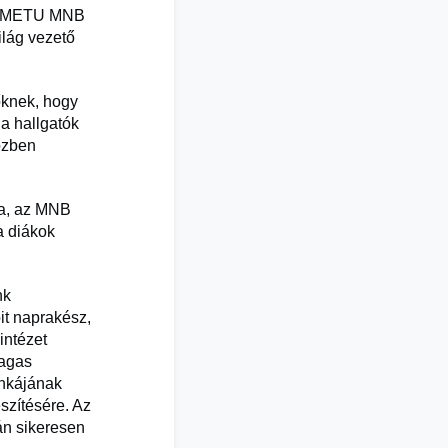
. A METU MNB
ilág vezető
őknek, hogy
 a hallgatók
közben
ra, az MNB
a diákok
nk
it naprakész,
intézet
magas
unkájának
szítésére. Az
án sikeresen