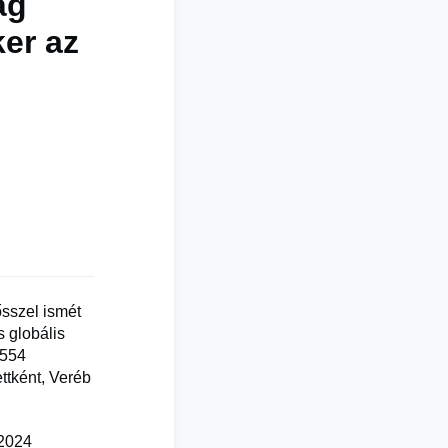
ág
er az
sszel ismét
 globális
 554
ttként, Veréb
 2024