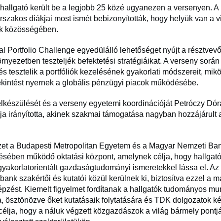
 hallgató került be a legjobb 25 közé ugyanezen a versenyen
rszakos diákjai most ismét bebizonyították, hogy helyük van a v
k közösségében.
l Portfolio Challenge egyedülálló lehetőséget nyújt a résztvev
örnyezetben teszteljék befektetési stratégiáikat. A verseny során
s tesztelik a portfóliók kezelésének gyakorlati módszereit, mi
kintést nyernek a globális pénzügyi piacok működésébe.
felkészülését és a verseny egyetemi koordinációját Petróczy Dó
ója irányította, akinek szakmai támogatása nagyban hozzájárult 
et a Budapesti Metropolitan Egyetem és a Magyar Nemzeti Ba
sében működő oktatási központ, amelynek célja, hogy hallgató
gyakorlatorientált gazdaságtudományi ismeretekkel lássa el. Az 
ybank szakértői és kutatói közül kerülnek ki, biztosítva ezzel a 
épzést. Kiemelt figyelmet fordítanak a hallgatók tudományos m
, ösztönözve őket kutatásaik folytatására és TDK dolgozatok ké
célja, hogy a náluk végzett közgazdászok a világ bármely pontj