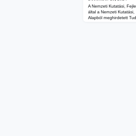
A Nemzeti Kutatási, Fejle
által a Nemzeti Kutatási,
Alapból meghirdetett T
pályázaton 366 kutató és
támogatást.A 2024. április
támogatási kerettel megj
a hazai tudományos kuta
vérkeringésbe való beka