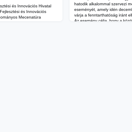
hatodik alkalommal szervezi me
sztési és Innovációs Hivatal
eseményét, amely idén decem
 Fejlesztési és Innovációs
várja a fenntarthatóság iránt e
udományos Mecenatúra
Az esemény célja, hogy a közö
 kutatóhely nyert el
hozzájáruljon a környezettudat
 24-én 1 milliárd forint
népszerűsítéséhez és az ünne
elent felhívás – amelynek célja
csökkentéséhez.A METU fennta
tói közösség nemzetközi
stratégiájában kiem
pcsolódásának ösztönzése, a t