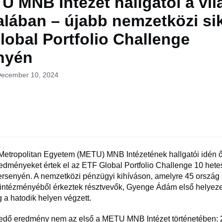
U MNB Intézet hallgatói a vil
alában – újabb nemzetközi sik
lobal Portfolio Challenge
nyén
December 10, 2024
Metropolitan Egyetem (METU) MNB Intézetének hallgatói idén ő
edményeket értek el az ETF Global Portfolio Challenge 10 hetes
versenyén. A nemzetközi pénzügyi kihíváson, amelyre 45 ország
i intézményéből érkeztek résztvevők, Gyenge Ádám első helyeze
g a hatodik helyen végzett.
edő eredmény nem az első a METU MNB Intézet történetében: