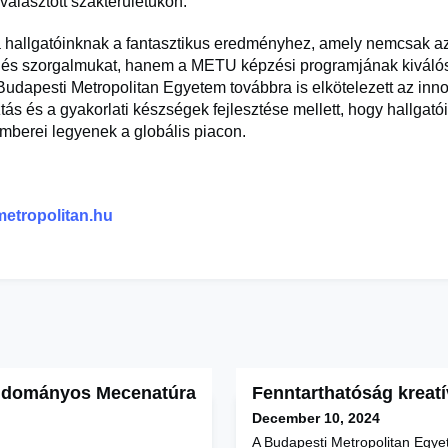
 választott szakterületükön.
a hallgatóinknak a fantasztikus eredményhez, amely nemcsak a
 és szorgalmukat, hanem a METU képzési programjának kiválós
 Budapesti Metropolitan Egyetem továbbra is elkötelezett az inno
s és a gyakorlati készségek fejlesztése mellett, hogy hallgatói
mberei legyenek a globális piacon.
etropolitan.hu
udományos Mecenatúra
Fenntarthatóság kreat
December 10, 2024
A Budapesti Metropolitan Eg