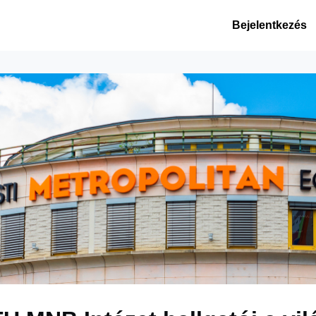
 hírek
Események
Bejelentkezés
gek
Alumni szolgáltatások
METU