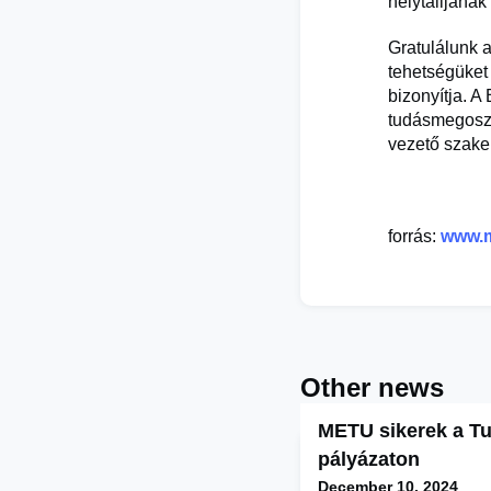
helytálljanak
Gratulálunk 
tehetségüket
bizonyítja. A
tudásmegosztá
vezető szake
forrás:
www.m
Other news
METU sikerek a T
pályázaton
December 10, 2024