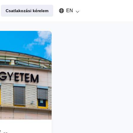
Select an available language
EN
Csatlakozási kérelem