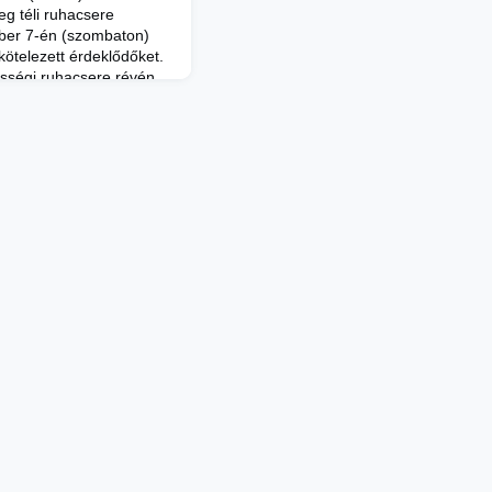
g téli ruhacsere
ber 7-én (szombaton)
lkötelezett érdeklődőket.
sségi ruhacsere révén
os szemlélet
pi impulzusvásárlások
rthatósági