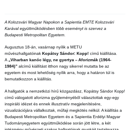
A Kolozsvári Magyar Napokon a Sapientia EMTE Kolozsvári
Karával együttműködésben több eseményt is szervez a
Budapesti Metropolitan Egyetem.
Augusztus 18-án, vasárnap nyílik a METU
művészhallgatóinak
Kopátsy Sándor: Kopp!
című kiállítása.
A
„Viharban kanóc légy, ne gyertya – Aforizmák (1964-
1984)”
alcímű kiállítást itthon nagy sikerrel mutatta be az
egyetem és most lehetőség nyílik arra, hogy a határon túl is
bemutatkozzon a kiállítás.
A hallgatók a nemzetközi hírű közgazdász, Kopátsy Sándor Kopp!
című válogatott aforizma gyűjteményéből választottak egy-egy
inspiráló idézet és ennek illusztratív megjelenítésére,
vizualizációjára vállalkoztak, műfaji megkötés nélkül. A kiállítás a
Budapesti Metropolitan Egyetem és a Sapientia Erdélyi Magyar
Tudományegyetem együttműködése során jött létre, a két
intézmény művészeti szakos hallgatóinak munkáit tartalmazza.