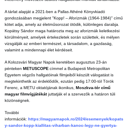
A tárlat alapját a 2021-ben a Pallas Athéné Könyvkiadó
gondozásában megjelent "Kopp! – Aforizmák (1964-1984)" című
kötet adja, amely az életműsorozat ötödik, különleges darabja.
Kopátsy Sándor maga határozta meg az aforizmák keletkezési
körülményeit, amelyek értekezletek során születtek, és mélyen
vizsgálják az emberi természet, a társadalom, a gazdaság,
valamint a mindennapi élet kérdéseit.
A Kolozsvári Magyar Napok keretében augusztus 23-án
pénteken
METUSCOPE
címmel a Budapesti Metropolitan
Egyetem végzős hallgatóinak filmjeiből készült válogatást is
megtekinthetik az érdeklődők, ezután pedig 17:00-tól Török
Ferenc, a METU oktatójának ikonikus,
Moszkva-tér című
magyar filmvígjátékát
juttatják el a szervezők a határon túli
közönségnek.
További
információk:
https://magyarnapok.ro/2024/esemenyek/kopats
y-sandor-kopp-kiallitas-viharban-kanoc-legy-ne-gyertya-