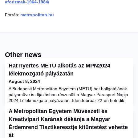
aforizmak-1964-1984/
Forrás:
metropolitan.hu
Other news
Hat nyertes METU alkotás az MPN2024
lélekmozgató pályázatán
August 8, 2024
A Budapesti Metropolitan Egyetem (METU) hat hallgatójának
pályaműve is díjazásban részesült a Magyar Parasport Napja
2024 Lélekmozgató pályázatán. Idén február 22-én hetedik
alkalommal ünnepelhettük a Magyar Parasport Napját,
A Metropolitan Egyetem Művészeti és
amelyet tartalmas eseménysorozat kísért. Ennek keretében
került megrendezésre a Lélekmozgató program is, amellyel
Kreatívipari Karának dékánja a Magyar
a Magyar Paralimpiai Bizottság (MPB) és a Fogyatékosok
Érdemrend Tisztikeresztje kitüntetést vehette
Orszá
át