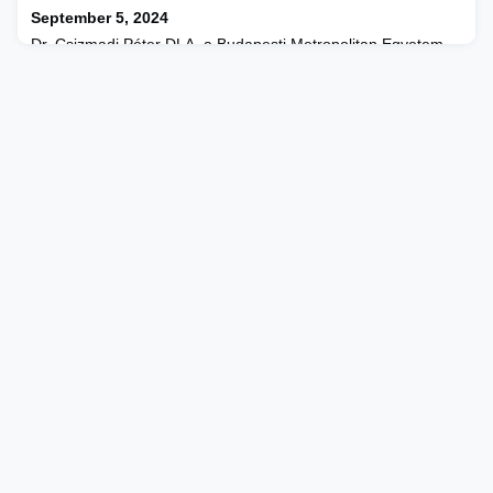
September 5, 2024
Dr. Csizmadi Péter DLA, a Budapesti Metropolitan Egyetem
Művészeti és Kreatívipari Karának dékánja a Magyar
Érdemrend Tisztikeresztje kitüntetést vehette át tegnap, az
augusztus 20-a alkalmából megrendezett ünnepségen dr.
Navracsics Tibor minisztertől. A Kar dékánja a Zeneakadémia
nagytermében átvett kitüntetését a METU Művészeti és
Kreatívipari Kar közösségének ajánlotta az elmúlt négy évben
együ