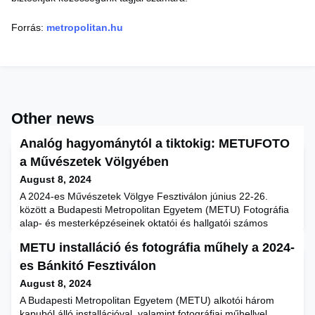
Forrás:
metropolitan.hu
Other news
Analóg hagyománytól a tiktokig: METUFOTO
a Művészetek Völgyében
August 8, 2024
A 2024-es Művészetek Völgye Fesztiválon június 22-26.
között a Budapesti Metropolitan Egyetem (METU) Fotográfia
alap- és mesterképzéseinek oktatói és hallgatói számos
változatos témájú, izgalmas workshoppal és beszélgetéssel
METU installáció és fotográfia műhely a 2024-
várják az érdeklődőket. Fotókredit: METUFOTO A METU
Fotográfia szak törekszik minden olyan együttműködésre,
es Bánkitó Fesztiválon
amelynek keretében kiterjesztheti az inspirációs h
August 8, 2024
A Budapesti Metropolitan Egyetem (METU) alkotói három
kapuból álló installációval, valamint fotográfiai műhellyel