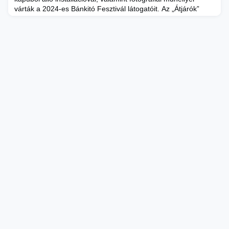
várták a 2024-es Bánkitó Fesztivál látogatóit. Az „Átjárók”
című, hallgatók által tervezett és felállított három kapuból álló
installáció új nézőpontok felfedezésére ösztönözte a
látogatókat, míg a Hibrid és növényi alapú fotográfiai
műhely című háromnapos intenzív workshopon fotográfi