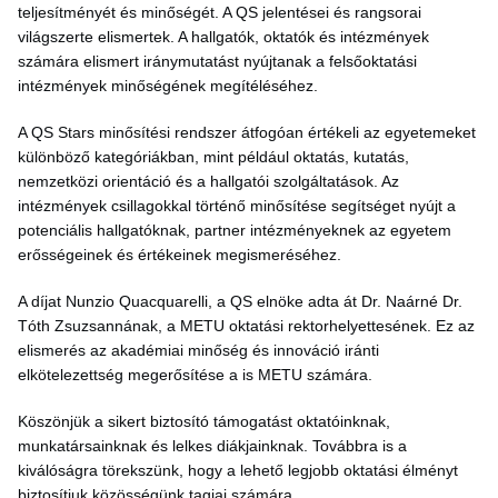
teljesítményét és minőségét. A QS jelentései és rangsorai
világszerte elismertek. A hallgatók, oktatók és intézmények
számára elismert iránymutatást nyújtanak a felsőoktatási
intézmények minőségének megítéléséhez.
A QS Stars minősítési rendszer átfogóan értékeli az egyetemeket
különböző kategóriákban, mint például oktatás, kutatás,
nemzetközi orientáció és a hallgatói szolgáltatások. Az
intézmények csillagokkal történő minősítése segítséget nyújt a
potenciális hallgatóknak, partner intézményeknek az egyetem
erősségeinek és értékeinek megismeréséhez.
A díjat Nunzio Quacquarelli, a QS elnöke adta át Dr. Naárné Dr.
Tóth Zsuzsannának, a METU oktatási rektorhelyettesének. Ez az
elismerés az akadémiai minőség és innováció iránti
elkötelezettség megerősítése a is METU számára.
Köszönjük a sikert biztosító támogatást oktatóinknak,
munkatársainknak és lelkes diákjainknak. Továbbra is a
kiválóságra törekszünk, hogy a lehető legjobb oktatási élményt
biztosítjuk közösségünk tagjai számára.