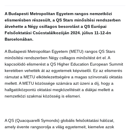
A Budapesti Metropolitan Egyetem rangos nemzetközi
elismerésben részesült, a QS Stars minősítési rendszerben
átvehette a Négy csillagos besorolást a QS Európai
Felsőoktatási Csúcstalálkozóján 2024. július 11-12-én
Barcelonában.
A Budapesti Metropolitan Egyetem (METU) rangos QS Stars
minősítési rendszerben Négy csillagos minősítést ért el. A
kapcsolódó elismerést a QS Higher Education European Summit
keretében vehették át az egyetemek képviselői. Ez az elismerés
rámutat a METU elkötelezettségére a magas színvonalú oktatás
mellett. A METU közössége számára azt üzeni a díj, hogy a
hallgatóközpontú oktatási megközelítését a diákjai mellett a
nemzetközi szakmai közösség is elismeri.
A QS (Quacquarelli Symonds) globális felsőoktatási hálózat,
amely évente rangsorolja a világ egyetemeit, kiemelve azok