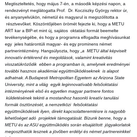
Megtiszteltetés, hogy május 7-én, a második képzési napon, a
rendezvényt meglátogatta Prof. Dr. Kocziszky György rektor úr,
és anyanyelvükön, németül és magyarul is megszólította a
résztvevőket. Köszöntőjében örömét fejezte ki, hogy a METU
ART kar a BIP-et mint új, sajátos oktatási formát beemelte
tevékenységébe, és hogy a programra elfogadta meghívásunkat
egy jeles határontúli magyar- és egy prominens német
partnerintézmény. Hangsúlyozta, hogy „
a METU által képviselt
innovatív értékrend és megoldások, valamint kreativitás
visszatükröződik ebben a programban is, amelynek eredményei
további hasznos akadémiai együttműködéseknek is alapot
adhatnak. A Budapesti Metropolitan Egyetem az Arizona State
University, mint a világ egyik leginnovatívabb felsőoktatási
intézményének első és egyetlen magyar partnere fontos
küldetésének tekinti a mostanihoz hasonló kreatív tanulási
formák ösztönzését, a nemzetközi felsőoktatási
együttműködések ilyen, direkt kapcsolatteremtésre is nagyobb
lehetőséget adó projektek támogatását. Bízunk benne, hogy a
METU és az ASU együttműködés során elsajátított jógyakorlatok
megoszthatók lesznek a jövőben erdélyi és német partnereinkkel