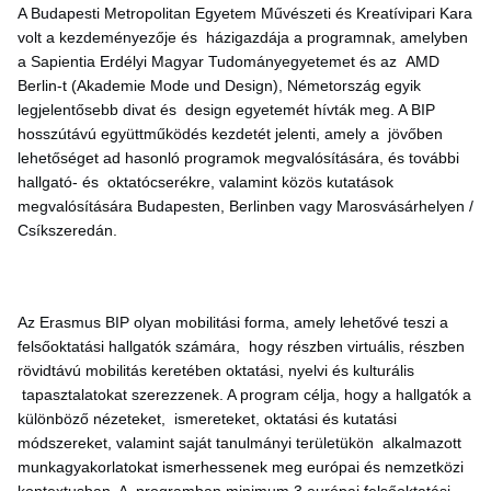
A Budapesti Metropolitan Egyetem Művészeti és Kreatívipari Kara
volt a kezdeményezője és házigazdája a programnak, amelyben
a Sapientia Erdélyi Magyar Tudományegyetemet és az AMD
Berlin-t (Akademie Mode und Design), Németország egyik
legjelentősebb divat és design egyetemét hívták meg. A BIP
hosszútávú együttműködés kezdetét jelenti, amely a jövőben
lehetőséget ad hasonló programok megvalósítására, és további
hallgató- és oktatócserékre, valamint közös kutatások
megvalósítására Budapesten, Berlinben vagy Marosvásárhelyen /
Csíkszeredán.
Az Erasmus BIP olyan mobilitási forma, amely lehetővé teszi a
felsőoktatási hallgatók számára, hogy részben virtuális, részben
rövidtávú mobilitás keretében oktatási, nyelvi és kulturális
tapasztalatokat szerezzenek. A program célja, hogy a hallgatók a
különböző nézeteket, ismereteket, oktatási és kutatási
módszereket, valamint saját tanulmányi területükön alkalmazott
munkagyakorlatokat ismerhessenek meg európai és nemzetközi
kontextusban. A programban minimum 3 európai felsőoktatási