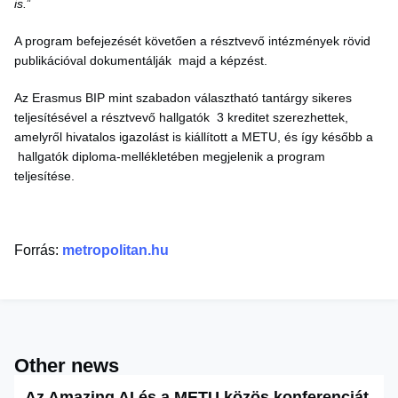
is.
”
A program befejezését követően a résztvevő intézmények rövid
publikációval dokumentálják majd a képzést.
Az Erasmus BIP mint szabadon választható tantárgy sikeres
teljesítésével a résztvevő hallgatók 3 kreditet szerezhettek,
amelyről hivatalos igazolást is kiállított a METU, és így később a
hallgatók diploma-mellékletében megjelenik a program
teljesítése.
Forrás:
metropolitan.hu
Other news
Az Amazing AI és a METU közös konferenciát