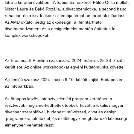
létre a korábbi években. A Sapientia részéről Fülöp Otília mellett
Nistor Laura és Bakó Rozália, a divat szemiotika, a second hand
ruhaipar és a kkv-k ökoszisztémája témában tartottak előadást.
Az AMD oktatói pedig az ökodesign, a fenntartható
divatmenedzsment és a designelmélet mentén építettek fel
komplex workshopokat.
Az Erasmus BIP online szakaszára 2024. március 25-28. között
került sor. Az online workshopokat egyéni kutatómunka követte.
A jelenléti szakasz 2024. május 6-10. között zajlott Budapesten,
az Infoparkban.
Az ötnapos közös, intenzív jelenléti program keretében a
résztvevők megismerkedhettek többek között a lokális magyar
divatipar szereplőivel, budapesti művészeti, divat és design
programokra jutottak el, és életük egyik meghatározó közösségi
élményben vehettek részt.