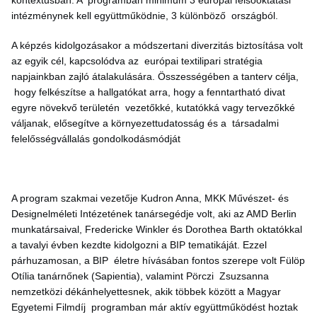
intézménynek kell együttműködnie, 3 különböző országból.
A képzés kidolgozásakor a módszertani diverzitás biztosítása volt
az egyik cél, kapcsolódva az európai textilipari stratégia
napjainkban zajló átalakulására. Összességében a tanterv célja,
hogy felkészítse a hallgatókat arra, hogy a fenntartható divat
egyre növekvő területén vezetőkké, kutatókká vagy tervezőkké
váljanak, elősegítve a környezettudatosság és a társadalmi
felelősségvállalás gondolkodásmódját
A program szakmai vezetője Kudron Anna, MKK Művészet- és
Designelméleti Intézetének tanársegédje volt, aki az AMD Berlin
munkatársaival, Fredericke Winkler és Dorothea Barth oktatókkal
a tavalyi évben kezdte kidolgozni a BIP tematikáját. Ezzel
párhuzamosan, a BIP életre hívásában fontos szerepe volt Fülöp
Otília tanárnőnek (Sapientia), valamint Pörczi Zsuzsanna
nemzetközi dékánhelyettesnek, akik többek között a Magyar
Egyetemi Filmdíj programban már aktív együttműködést hoztak