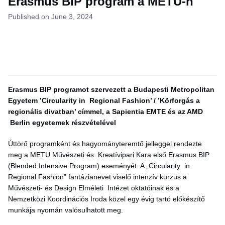
Erasmus BIP program a METU-n
Published on June 3, 2024
Erasmus BIP programot szervezett a Budapesti Metropolitan
Egyetem ’Circularity in Regional Fashion’ / ’Körforgás a
regionális divatban’ címmel, a Sapientia EMTE és az AMD
Berlin egyetemek részvételével
Úttörő programként és hagyományteremtő jelleggel rendezte
meg a METU Művészeti és Kreatívipari Kara első Erasmus BIP
(Blended Intensive Program) eseményét. A „Circularity in
Regional Fashion” fantázianevet viselő intenzív kurzus a
Művészeti- és Design Elméleti Intézet oktatóinak és a
Nemzetközi Koordinációs Iroda közel egy évig tartó előkészítő
munkája nyomán valósulhatott meg.