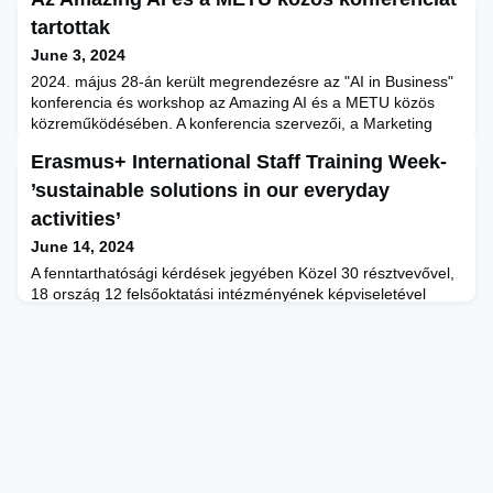
tartottak
June 3, 2024
2024. május 28-án került megrendezésre az "AI in Business"
konferencia és workshop az Amazing AI és a METU közös
közreműködésében. A konferencia szervezői, a Marketing
Amazing alapító tulajdonosai, Németh Gábor és Vicsai Gábor,
Erasmus+ International Staff Training Week-
valamint Dr. Szeberényi András a METU egyetemi docense
voltak.Dr. Szeberényi András Mesterséges intelligencia, mint
’sustainable solutions in our everyday
partner? Új módszerek a tudományos jellegű írásokban cím
activities’
June 14, 2024
A fenntarthatósági kérdések jegyében Közel 30 résztvevővel,
18 ország 12 felsőoktatási intézményének képviseletével
rendezte meg a Budapesti Metropolitan Egyetem Nemzetközi
Koordinációs Irodája 2024. május 20-24. között Erasmus+
International Staff Training Week eseményét. A nagysikerű
rendezvénynek idén az Infopark adott otthont. A tematikus
projekthét a ’Sustainable solutions in our everyday act