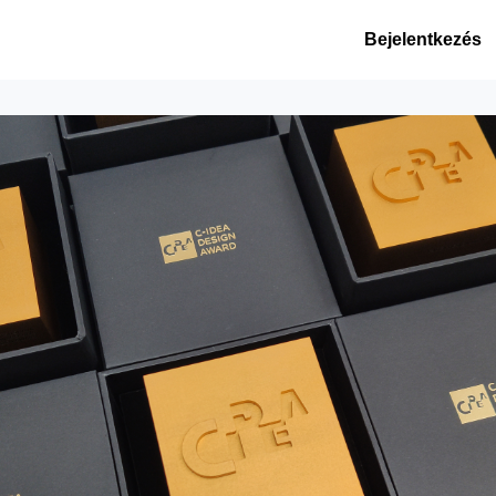
 hírek
Események
Bejelentkezés
gek
Alumni szolgáltatások
METU