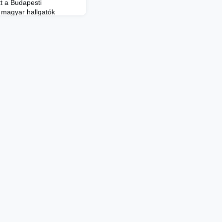
t a Budapesti
 magyar hallgatók
st. Különösen az Üzleti,
Karra nyertek nagy
, itt 78,9%-os a
i palettán is kiugró
tszám az egyetemen évek
k is köszönhető. Az eg