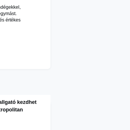
ndégekkel,
 egymást.
és értékes
allgató kezdhet
ropolitan