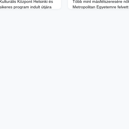
Kulturális Központ Helsinki és
Több mint másfélszeresére nőt
ikeres program indult útjára
Metropolitan Egyetemre felvett
ovábbi, ősszel induló
aránya a tavalyi tanévhez képe
őkészítették az utat.A Helsinki
Kommunikációs és Turisztikai 
igazgatója, Szabó Endre
számban felvételt a jelentkezők
 METU-s hallgatók
növekedés. A hazai felsőoktatás
online vetítést a finnországi
sikernek számító felvételi lé
yen közel 250 néző köve
óta zajló jelentős változásokna