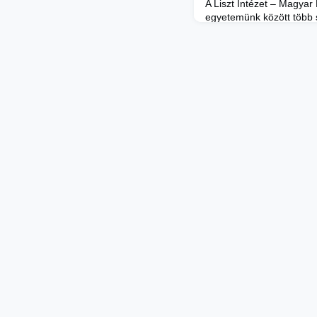
A Liszt Intézet – Magyar 
egyetemünk között több s
2023 tavaszán, amelyek t
együttműködéseknek is el
Liszt Intézet leköszönő 
meghívására májusban a
rövidfilmjeiből rendeztek 
közönségnek. Az esemén