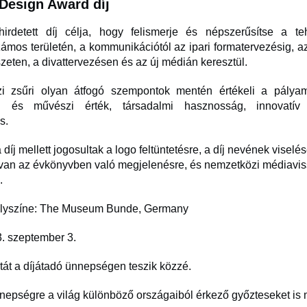
 Design Award díj
irdetett díj célja, hogy felismerje és népszerűsítse a te
zámos területén, a kommunikációtól az ipari formatervezésig, a
szeten, a divattervezésen és az új médián keresztül.
i zsűri olyan átfogó szempontok mentén értékeli a pályam
i és művészi érték, társadalmi hasznosság, innovatív t
ás.
 díj mellett jogosultak a logo feltüntetésre, a díj nevének viselés
van az évkönyvben való megjelenésre, és nemzetközi médiavi
k.
helyszíne: The Museum Bunde, Germany
3. szeptember 3.
istát a díjátadó ünnepségen teszik közzé.
nnepségre a világ különböző országaiból érkező győzteseket is