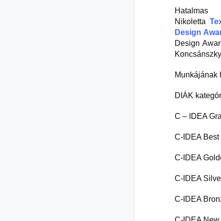
Hatalmas 
Nikoletta
Te
Design Awa
Design Award
Koncsánszky 
Munkájának l
DIÁK kategó
C – IDEA G
C-IDEA Best
C-IDEA Gol
C-IDEA Silv
C-IDEA Bro
C-IDEA New