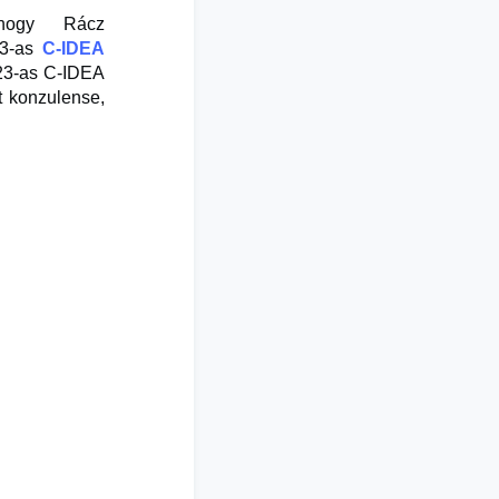
 hogy Rácz
23-as
C-IDEA
023-as C-IDEA
t konzulense,