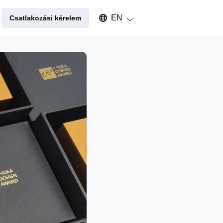
Select an available language
EN
Csatlakozási kérelem