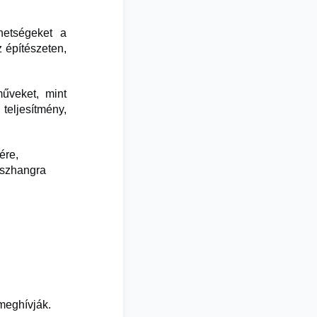
hetségeket a
z építészeten,
űveket, mint
eljesítmény,
ére,
sszhangra
 meghívják.