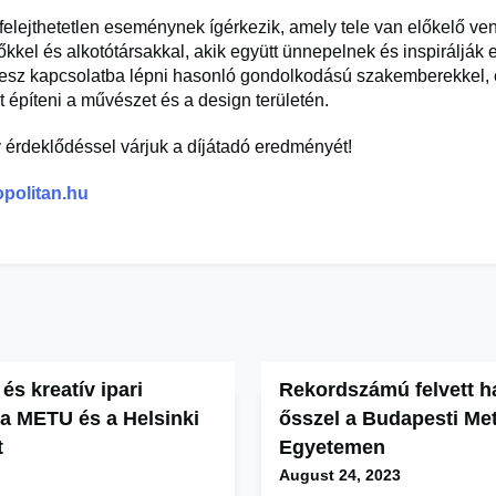
felejthetetlen eseménynek ígérkezik, amely tele van előkelő ve
őkkel és alkotótársakkal, akik együtt ünnepelnek és inspirálják
esz kapcsolatba lépni hasonló gondolkodású szakemberekkel, 
t építeni a művészet és a design területén.
érdeklődéssel várjuk a díjátadó eredményét!
politan.hu
és kreatív ipari
Rekordszámú felvett h
a METU és a Helsinki
ősszel a Budapesti Met
t
Egyetemen
August 24, 2023