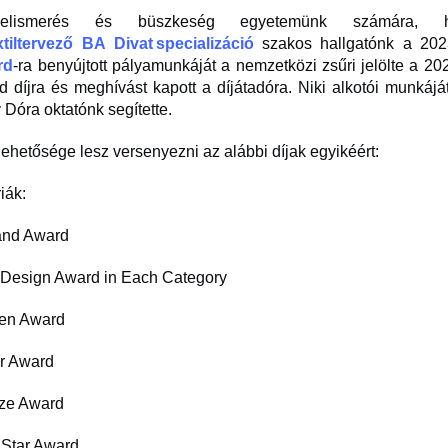
elismerés és büszkeség egyetemünk számára,
xtiltervező BA
Divat specializáció
szakos hallgatónk a 20
rd
-ra benyújtott pályamunkáját a nemzetközi zsűri jelölte a 2
 díjra és meghívást kapott a díjátadóra. Niki alkotói munkájá
Dóra oktatónk segítette.
ehetősége lesz versenyezni az alábbi díjak egyikéért:
riák:
rand Award
 Design Award in Each Category
den Award
er Award
nze Award
 Star Award