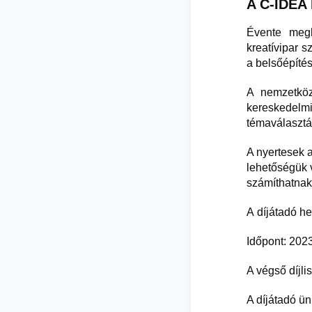
A C-IDEA
Évente megh
kreatívipar s
a belsőépíté
A nemzetköz
kereskedelm
témaválaszt
A nyertesek a
lehetőségük 
számíthatna
A díjátadó 
Időpont: 202
A végső díjl
A díjátadó ü