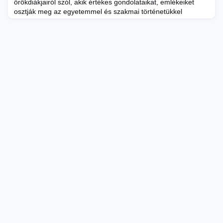
örökdiákjairól szól, akik értékes gondolataikat, emlékeiket
osztják meg az egyetemmel és szakmai történetükkel
kapcsolatban. Mi a legnagyobb tanulság, amire a METU
megtanította őket? Hogyan definiálnák a sikert? Milyen
kihívásokkal szembesülnek a gyorsan változó 21. században,
és hogyan próbálják ezeket leküzdeni? Ilyen és ehhez
hasonló kérdés