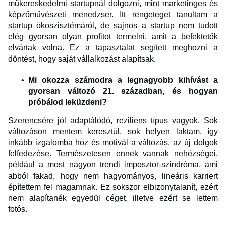
műkereskedelmi startupnál dolgozni, mint marketinges és
képzőművészeti menedzser. Itt rengeteget tanultam a
startup ökoszisztémáról, de sajnos a startup nem tudott
elég gyorsan olyan profitot termelni, amit a befektetők
elvártak volna. Ez a tapasztalat segített meghozni a
döntést, hogy saját vállalkozást alapítsak.
Mi okozza számodra a legnagyobb kihívást a
gyorsan változó 21. században, és hogyan
próbálod leküzdeni?
Szerencsére jól adaptálódó, reziliens típus vagyok. Sok
változáson mentem keresztül, sok helyen laktam, így
inkább izgalomba hoz és motivál a változás, az új dolgok
felfedezése. Természetesen ennek vannak nehézségei,
például a most nagyon trendi imposztor-szindróma, ami
abból fakad, hogy nem hagyományos, lineáris karriert
építettem fel magamnak. Ez sokszor elbizonytalanít, ezért
nem alapítanék egyedül céget, illetve ezért se lettem
fotós.