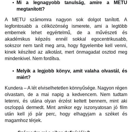
Mi a legnagyobb tanulság, amire a METU
megtanított?
A METU számomra nagyon sok dolgot tanított. A
legfontosabb a célközönség ismerete, ami a legtöbb
embernek lehet egyértelmű, de a művészeti és
akadémikus képzés ennél sokkal egocentrikusabb,
sokszor nem tanít meg arra, hogy figyelembe kell venni,
kinek készíted az alkotást, mert önmagadat osztod meg
mindenkivel. Nem fordítva.
Melyik a legjobb könyv, amit valaha olvastál, és
miért?
Kundera – A lét elviselhetetlen könnyűsége. Nagyon régen
olvastam, de a mai napig a kedvencem. Nem tudtam
letenni, és utána olyan érzést keltett bennem, mint aki
oszloppá dermedt. Mint amikor egy iszonyatosan jó film
után kell jó pár perc, hogy elhagyjam a széket és
magamhoz térjek.