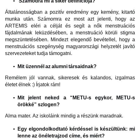
Számodra mi a siker definíciója?
Általánosságban a pozitív eredmény egy kemény, kitartó
munka után. Számomra ez most azt jelenti, hogy az
ARTEMIS eléri a célját és segít a nők menstruációs
fájdalmának leküzdésében, a menstruáció körüli stigma
megszüntetésében. Mindezt elegendő bevétellel, hogy a
menstruációs szegénység magyarországi helyzetét javító
szervezeteket tudja támogatni.
Mit üzennél az alumni társaidnak?
Remélem jól vannak, sikeresek és kalandos, izgalmas
életet élnek :) Írjatok rám!
Mit jelent neked a “METU-s egykor, METU-s
örökké” szlogen?
Alma mater. Az iskoláink mindig a részünk maradnak.
Egy elgondolkodtató kérdéssel is készültünk: mi
lenne az önéletrajzod címe, és miért?