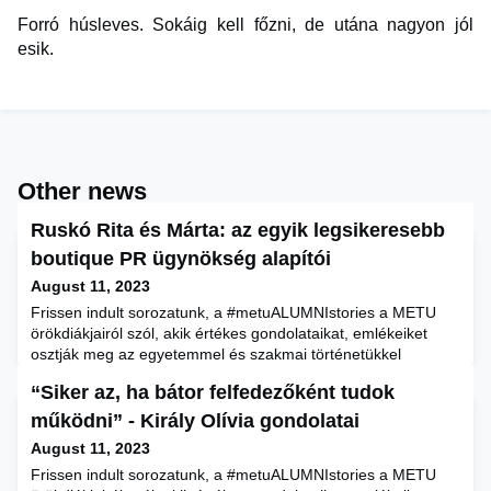
Forró húsleves. Sokáig kell főzni, de utána nagyon jól
esik.
Other news
Ruskó Rita és Márta: az egyik legsikeresebb
boutique PR ügynökség alapítói
August 11, 2023
Frissen indult sorozatunk, a #metuALUMNIstories a METU
örökdiákjairól szól, akik értékes gondolataikat, emlékeiket
osztják meg az egyetemmel és szakmai történetükkel
kapcsolatban. Mi a legnagyobb tanulság, amire a METU
“Siker az, ha bátor felfedezőként tudok
megtanította őket? Hogyan definiálnák a sikert? Milyen
kihívásokkal szembesülnek a gyorsan változó 21. században,
működni” - Király Olívia gondolatai
és hogyan próbálják ezeket leküzdeni? Ilyen és ehhez
August 11, 2023
hasonló kérdés
Frissen indult sorozatunk, a #metuALUMNIstories a METU