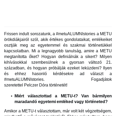
Frissen indult sorozatunk, a #metuALUMNIstories a METU
örökdiákjairól szól, akik értékes gondolataikat, emlékeiket
osztják meg az egyetemmel és szakmai történetükkel
kapcsolatban. Mi a legnagyobb tanulság, amire a METU
megtanította őket? Hogyan definiálnák a sikert? Milyen
kihívásokkal szembesülnek a gyorsan változó 21.
században, és hogyan próbálják ezeket leküzdeni? Ilyen
és ehhez hasonló kérdésekre ad választ a
#metuALUMNIstories. Fogadjátok
szeretettel Pelczer Dóra történetét!
Miért választottad a METU-t? Van bármilyen
maradandó egyetemi emléked vagy történeted?
Amikor a METU-t választottam, már volt két végzettségem,