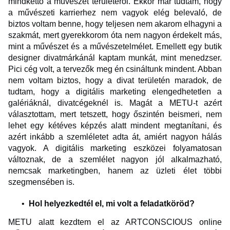
mindkettő a művészet területéről. Ekkor már tudtam, hogy
a művészeti karrierhez nem vagyok elég belevaló, de
biztos voltam benne, hogy teljesen nem akarom elhagyni a
szakmát, mert gyerekkorom óta nem nagyon érdekelt más,
mint a művészet és a művészetelmélet. Emellett egy butik
designer divatmárkánál kaptam munkát, mint menedzser.
Pici cég volt, a tervezők meg én csináltunk mindent. Abban
nem voltam biztos, hogy a divat területén maradok, de
tudtam, hogy a digitális marketing elengedhetetlen a
galériáknál, divatcégeknél is. Magát a METU-t azért
választottam, mert tetszett, hogy őszintén beismeri, nem
lehet egy kétéves képzés alatt mindent megtanítani, és
azért inkább a szemléletet adta át, amiért nagyon hálás
vagyok. A digitális marketing eszközei folyamatosan
változnak, de a szemlélet nagyon jól alkalmazható,
nemcsak marketingben, hanem az üzleti élet többi
szegmensében is.
Hol helyezkedtél el, mi volt a feladatköröd?
METU alatt kezdtem el az ARTCONSCIOUS online