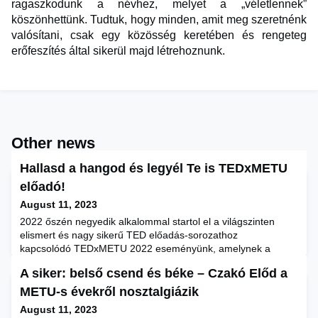
ragaszkodunk a névhez, melyet a „véletlennek”
köszönhettünk. Tudtuk, hogy minden, amit meg szeretnénk
valósítani, csak egy közösség keretében és rengeteg
erőfeszítés által sikerül majd létrehoznunk.
Other news
Hallasd a hangod és legyél Te is TEDxMETU
előadó!
August 11, 2023
2022 őszén negyedik alkalommal startol el a világszinten
elismert és nagy sikerű TED előadás-sorozathoz
kapcsolódó TEDxMETU 2022 eseményünk, amelynek a
fókuszában a fenntarthatóság és a fenntartható fejlődés
A siker: belső csend és béke – Czakó Előd a
áll. Ha Te is változni és változtatni akarsz, hogy Te magad
formálhasd mindazt, ami rád vár, jelentkezz! Mutasd meg, mi
METU-s évekről nosztalgiázik
rejlik benned, hogy szaktudásoddal a jövő generációit
August 11, 2023
képviseled a jelen