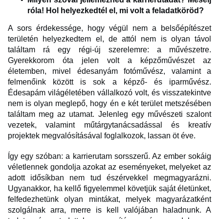
róla! Hol helyezkedtél el, mi volt a feladatköröd?
A sors érdekessége, hogy végül nem a belsőépítészet
területén helyezkedtem el, de attól nem is olyan távol
találtam rá egy régi-új szerelemre: a művészetre.
Gyerekkorom óta jelen volt a képzőművészet az
életemben, mivel édesanyám fotóművész, valamint a
felmenőink között is sok a képző- és iparművész.
Édesapám világéletében vállalkozó volt, és visszatekintve
nem is olyan meglepő, hogy én e két terület metszésében
találtam meg az utamat. Jelenleg egy művészeti szalont
vezetek, valamint műtárgytanácsadással és kreatív
projektek megvalósításával foglalkozok, lassan öt éve.
Így egy szóban: a karrierutam sorsszerű. Az ember sokáig
véletlennek gondolja azokat az eseményeket, melyeket az
adott idősíkban nem tud észérvekkel megmagyarázni.
Ugyanakkor, ha kellő figyelemmel követjük saját életünket,
felfedezhetünk olyan mintákat, melyek magyarázatként
szolgálnak arra, merre is kell valójában haladnunk. A