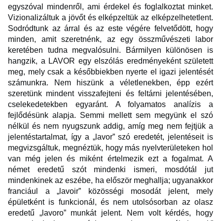
egyszóval mindenről, ami érdekel és foglalkoztat minket.
Vizionalizáltuk a jövőt és elképzeltük az elképzelhetetlent.
Sodródtunk az árral és az este végére felvetődött, hogy
minden, amit szeretnénk, az egy összművészeti labor
keretében tudna megvalósulni. Bármilyen különösen is
hangzik, a LAVOR egy elszólás eredményeként született
meg, mely csak a későbbiekben nyerte el igazi jelentését
számunkra. Nem hiszünk a véletlenekben, épp ezért
szeretünk mindent visszafejteni és feltárni jelentésében,
cselekedetekben egyaránt. A folyamatos analízis a
fejlődésünk alapja. Semmi mellett sem megyünk el szó
nélkül és nem nyugszunk addig, amíg meg nem fejtjük a
jelentéstartalmat, így a „lavor” szó eredetét, jelentéseit is
megvizsgáltuk, megnéztük, hogy más nyelvterületeken hol
van még jelen és miként értelmezik ezt a fogalmat. A
német eredetű szót mindenki ismeri, mosdótál jut
mindenkinek az eszébe, ha először meghallja; ugyanakkor
franciául a „lavoir” közösségi mosodát jelent, mely
épületként is funkcionál, és nem utolsósorban az olasz
eredetű „lavoro” munkát jelent. Nem volt kérdés, hogy