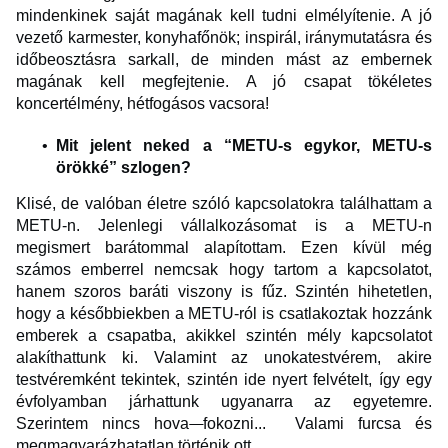
mindenkinek saját magának kell tudni elmélyítenie. A jó
vezető karmester, konyhafőnök; inspirál, iránymutatásra és
időbeosztásra sarkall, de minden mást az embernek
magának kell megfejtenie. A jó csapat tökéletes
koncertélmény, hétfogásos vacsora!
Mit jelent neked a “METU-s egykor, METU-s
örökké” szlogen?
Klisé, de valóban életre szóló kapcsolatokra találhattam a
METU-n. Jelenlegi vállalkozásomat is a METU-n
megismert barátommal alapítottam. Ezen kívül még
számos emberrel nemcsak hogy tartom a kapcsolatot,
hanem szoros baráti viszony is fűz. Szintén hihetetlen,
hogy a későbbiekben a METU-ról is csatlakoztak hozzánk
emberek a csapatba, akikkel szintén mély kapcsolatot
alakíthattunk ki. Valamint az unokatestvérem, akire
testvéremként tekintek, szintén ide nyert felvételt, így egy
évfolyamban járhattunk ugyanarra az egyetemre.
Szerintem nincs hova
fokozni... Valami furcsa és
megmagyarázhatatlan történik ott.