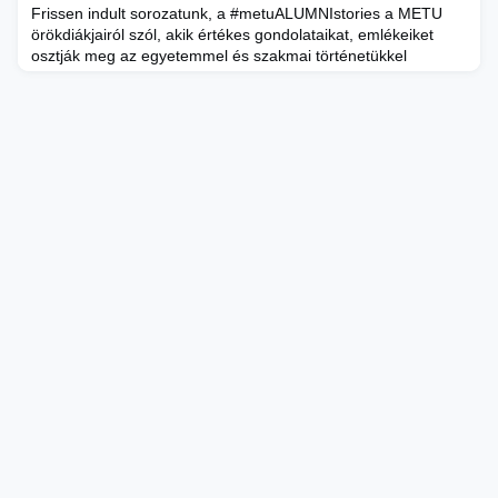
Frissen indult sorozatunk, a #metuALUMNIstories a METU
örökdiákjairól szól, akik értékes gondolataikat, emlékeiket
osztják meg az egyetemmel és szakmai történetükkel
kapcsolatban. Mi a legnagyobb tanulság, amire a METU
megtanította őket? Hogyan definiálnák a sikert? Milyen
kihívásokkal szembesülnek a gyorsan változó 21. században,
és hogyan próbálják ezeket leküzdeni? Ilyen és ehhez
hasonló kérdés