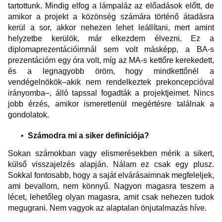
tartottunk. Mindig elfog a lámpaláz az előadások előtt, de
amikor a projekt a közönség számára történő átadásra
kerül a sor, akkor nehezen lehet leállítani, mert amint
helyzetbe kerülök, már elkezdem élvezni. Ez a
diplomaprezentációimnál sem volt másképp, a BA-s
prezentációm egy óra volt, míg az MA-s kettőre kerekedett,
és a legnagyobb öröm, hogy mindkettőnél a
vendégelnökök–akik nem rendelkeztek prekoncepcióval
irányomba–, álló tapssal fogadták a projektjeimet. Nincs
jobb érzés, amikor ismeretlenül megértésre találnak a
gondolatok.
Számodra mi a siker definíciója?
Sokan számokban vagy elismerésekben mérik a sikert,
külső visszajelzés alapján. Nálam ez csak egy plusz.
Sokkal fontosabb, hogy a saját elvárásaimnak megfeleljek,
ami bevallom, nem könnyű. Nagyon magasra teszem a
lécet, lehetőleg olyan magasra, amit csak nehezen tudok
megugrani. Nem vagyok az alaptalan önjutalmazás híve.