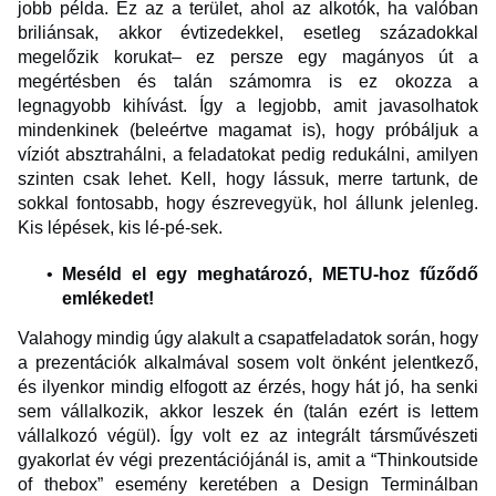
jobb példa. Ez az a terület, ahol az alkotók, ha valóban
briliánsak, akkor évtizedekkel, esetleg századokkal
megelőzik korukat– ez persze egy magányos út a
megértésben és talán számomra is ez okozza a
legnagyobb kihívást. Így a legjobb, amit javasolhatok
mindenkinek (beleértve magamat is), hogy próbáljuk a
víziót absztrahálni, a feladatokat pedig redukálni, amilyen
szinten csak lehet. Kell, hogy lássuk, merre tartunk, de
sokkal fontosabb, hogy észrevegyük, hol állunk jelenleg.
Kis lépések, kis lé-pé-sek.
Meséld el egy meghatározó, METU-hoz fűződő
emlékedet!
Valahogy mindig úgy alakult a csapatfeladatok során, hogy
a prezentációk alkalmával sosem volt önként jelentkező,
és ilyenkor mindig elfogott az érzés, hogy hát jó, ha senki
sem vállalkozik, akkor leszek én (talán ezért is lettem
vállalkozó végül). Így volt ez az integrált társművészeti
gyakorlat év végi prezentációjánál is, amit a “Thinkoutside
of thebox” esemény keretében a Design Terminálban