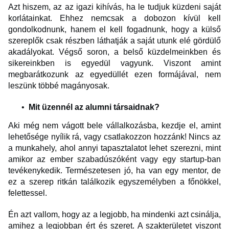
Azt hiszem, az az igazi kihívás, ha le tudjuk küzdeni saját
korlátainkat. Ehhez nemcsak a dobozon kívül kell
gondolkodnunk, hanem el kell fogadnunk, hogy a külső
szereplők csak részben láthatják a saját utunk elé gördülő
akadályokat. Végső soron, a belső küzdelmeinkben és
sikereinkben is egyedül vagyunk. Viszont amint
megbarátkozunk az egyedüllét ezen formájával, nem
leszünk többé magányosak.
Mit üzennél az alumni társaidnak?
Aki még nem vágott bele vállalkozásba, kezdje el, amint
lehetősége nyílik rá, vagy csatlakozzon hozzánk! Nincs az
a munkahely, ahol annyi tapasztalatot lehet szerezni, mint
amikor az ember szabadúszóként vagy egy startup-ban
tevékenykedik. Természetesen jó, ha van egy mentor, de
ez a szerep ritkán találkozik egyszemélyben a főnökkel,
felettessel.
Én azt vallom, hogy az a legjobb, ha mindenki azt csinálja,
amihez a legjobban ért és szeret. A szakterületet viszont