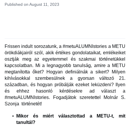
Published on August 11, 2023
Frissen indult sorozatunk, a #metuALUMNIstories a METU
örökdiákjairól szól, akik értékes gondolataikat, emlékeiket
osztják meg az egyetemmel és szakmai történetükkel
kapcsolatban. Mi a legnagyobb tanulság, amire a METU
megtanította őket? Hogyan definiálnák a sikert? Milyen
kihívásokkal szembesülnek a gyorsan változó 21.
században, és hogyan próbálják ezeket leküzdeni? Ilyen
és ehhez hasonló kérdésekre ad választ a
#metuALUMNIstories. Fogadjátok szeretettel Molnár S.
Szonja történetét!
Mikor és miért választottad a METU-t, mit
tanultál?