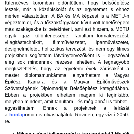
Kilencéves koromban eldöntöttem, hogy belsőépítész
leszek, már a középiskolát és az egyetemet is ehhez
mérten választottam. A BA és MA képzést is a METU-n
végeztem el, és a főszaktárgyakon kívül volt lehetőségem
más szakágakba is betekinteni, ami azt hiszem, a METU
egyik igazi különlegessége. Tanultam formatervezést,
világítástechnikát, filmművészetet, iparművészetet,
designelméletet, holisztikus tervezést, és nem egy filmes
projektben segítettem látványtervezőként is – egyszóval
elég sok mindennek részese lehettem. A legnagyobb
megtiszteltetés, hogy az egyetemi évek zárásaként a
mester diplomamunkámmal elnyerhettem a Magyar
Építész Kamara és a Magyar Építőművészek
Szövetségének Diplomadíját Belsőépítész kategóriában.
Ebben a projektben élhettem magam ki leginkább,
melyben mindent, amit tanultam– és még annál is többet–
egyesíthettem. Ennek a projektnek a leírását
a
honlap
omon is olvashatjátok. Röviden, egy vízió 2050-
re.
Milyen szóval jellemeznéd a karrierutadat? Mesélj