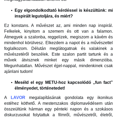
Egy elgondolkodtató kérdéssel is készültünk: mi
inspirált legutoljára, és miért?
Ez konstans. A művészet az, ami minden nap inspirál.
Felkelek, kinyitom a szemem és ott van a falamon.
Átmegyek a szalonba, reggelizek, megiszom a kávém és
mindenhol körülvesz. Elkezdem a napot és a művészettel
foglalkozom. Délután meglátogatnak és valakinek a
művészetéről beszélek. Este szalon partit tartunk és a
művek átvisznek minket egy másik dimenzióba.
Megunhatatlan. Művészet éjjel-nappal, mindenkinek csak
ajánlani tudom!
Meséld el egy METU-hoz kapcsolódó „fun fact”
élményedet, történetedet!
A
LAVOR
megalapításának gondolata egy ikonikus
estéhez köthető. A mesterszakos diplomavédésem után
összeültünk hárman egy pénteki napon és a szokásos
diskurzusokat folytattuk a filmről, művészetről, életről,