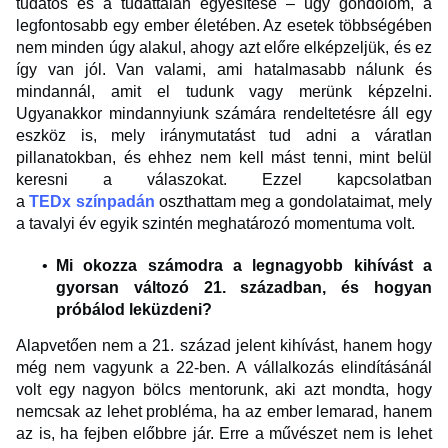
tudatos és a tudattalan egyesítése – úgy gondolom, a
legfontosabb egy ember életében. Az esetek többségében
nem minden úgy alakul, ahogy azt előre elképzeljük, és ez
így van jól. Van valami, ami hatalmasabb nálunk és
mindannál, amit el tudunk vagy merünk képzelni.
Ugyanakkor mindannyiunk számára rendeltetésre áll egy
eszköz is, mely iránymutatást tud adni a váratlan
pillanatokban, és ehhez nem kell mást tenni, mint belül
keresni a válaszokat. Ezzel kapcsolatban
a
TEDx színpadán
oszthattam meg a gondolataimat, mely
a tavalyi év egyik szintén meghatározó momentuma volt.
Mi okozza számodra a legnagyobb kihívást a
gyorsan változó 21. században, és hogyan
próbálod leküzdeni?
Alapvetően nem a 21. század jelent kihívást, hanem hogy
még nem vagyunk a 22-ben. A vállalkozás elindításánál
volt egy nagyon bölcs mentorunk, aki azt mondta, hogy
nemcsak az lehet probléma, ha az ember lemarad, hanem
az is, ha fejben előbbre jár. Erre a művészet nem is lehet