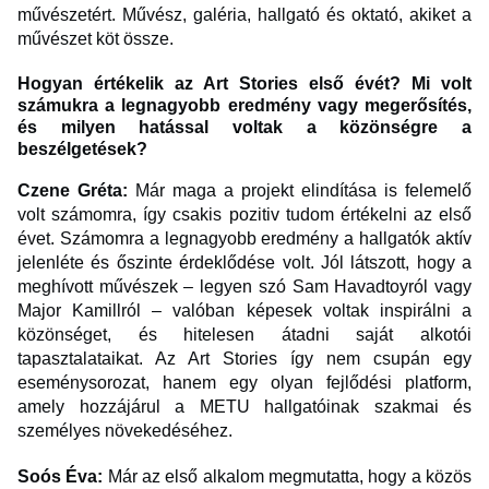
művészetért. Művész, galéria, hallgató és oktató, akiket a
művészet köt össze.
Hogyan értékelik az Art Stories első évét? Mi volt
számukra a legnagyobb eredmény vagy megerősítés,
és milyen hatással voltak a közönségre a
beszélgetések?
Czene Gréta:
Már maga a projekt elindítása is felemelő
volt számomra, így csakis pozitiv tudom értékelni az első
évet. Számomra a legnagyobb eredmény a hallgatók aktív
jelenléte és őszinte érdeklődése volt. Jól látszott, hogy a
meghívott művészek – legyen szó Sam Havadtoyról vagy
Major Kamillról – valóban képesek voltak inspirálni a
közönséget, és hitelesen átadni saját alkotói
tapasztalataikat. Az Art Stories így nem csupán egy
eseménysorozat, hanem egy olyan fejlődési platform,
amely hozzájárul a METU hallgatóinak szakmai és
személyes növekedéséhez.
Soós Éva:
Már az első alkalom megmutatta, hogy a közös