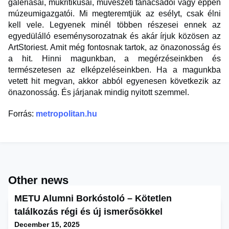
galériásai, műkritikusai, művészeti tanácsadói vagy éppen
múzeumigazgatói. Mi megteremtjük az esélyt, csak élni
kell vele. Legyenek minél többen részesei ennek az
egyedülálló eseménysorozatnak és akár írjuk közösen az
ArtStoriest. Amit még fontosnak tartok, az önazonosság és
a hit. Hinni magunkban, a megérzéseinkben és
természetesen az elképzeléseinkben. Ha a magunkba
vetett hit megvan, akkor abból egyenesen következik az
önazonosság. És járjanak mindig nyitott szemmel.
Forrás:
metropolitan.hu
Other news
METU Alumni Borkóstoló – Kötetlen
találkozás régi és új ismerősökkel
December 15, 2025