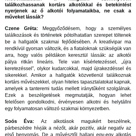
találkozhassanak kortárs alkotókkal és betekintést
nyerjenek az ő alkotói folyamataikba, ne csak a
műveket lássák?
Czene Gréta:
Meggyőződésem, hogy a személyes
találkozások és történetek pótolhatatlan szerepet töltenek
be a hallgatók szakmai fejlődésében. A kreatívipar ma
rendkívül gyorsan változik, és a fiataloknak szükségük van
arra, hogy valós példákon keresztül lássák: az alkotói
pálya ritkán lineáris. Tele van kísérletezéssel, „újra
keretezéssel”, olykor kudarcokkal, majd újrakezdéssel és
sikerekkel. Amikor a hallgatók közvetlenül találkoznak
kortárs művészekkel, olyan hiteles tapasztalatokat kapnak,
amelyek a tanteremi tudás mellett iránytűként szolgálnak.
Ezek a beszélgetések megmutatják, hogyan lehet
felelősen gondolkodni, érvényesen alkotni és helytállni
egy folyamatosan változó szakmai környezetben.
Soós Éva:
Az alkotások magukért beszélnek,
párbeszédre hívják a nézőt, akár pozitív, akár negatív az
első benyomás. De a művésztől hallani egy-egy alkotás