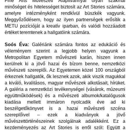
Fine Arts Művészeti Alapítvánnyal olyan szakmai
minőséget és hitelességet biztosít az Art Stories számára,
amelyre intézményként rendkívül büszkék vagyunk.
Meggyőződésem, hogy az ilyen partnerségek erősítik a
METU pozícióját a kreatív iparban, és valódi hozzáadott
értéket teremtenek a hallgatóink számára.
Soós Éva:
Galériánk számára fontos az edukáció és
véleményem szerint a legjobb helyen vagyunk a
Metropolitan Egyetem művészeti karán, hiszen innen
kerülnek ki a jövő hazai és bízom benne, nemzetközi
művészeti szereplői. Az Egyetemen közel 100 országból
érkeznek hallgatók, ők lesznek azok, akik viszik magukkal
a kiváló, kvalitásos, magyar művészek alkotásait, hírüket.
A galéria a nemzetközi tevékenységei (vásárok, múzeumi
együttműködések) és a művészeti albumok/katalógusok
kiadása mellett immáron nyolcadik éve ad ki
beszélgetőkönyvet is a hazai művészeti szcéna
szereplőivel – ezek a kiadványok a jövő
művészettörténészeinek szolgálnak adalékként. Ez a
kezdeményezés az Art Stories is erről szól: Együtt a