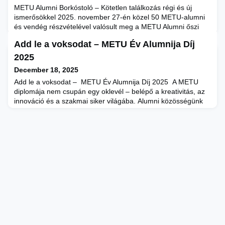
METU Alumni Borkóstoló – Kötetlen találkozás régi és új
ismerősökkel 2025. november 27-én közel 50 METU-alumni
és vendég részvételével valósult meg a METU Alumni őszi
Borkóstoló, amelynek a METU Nagy Lajos király úti Campus
Add le a voksodat – METU Év Alumnija Díj
Étkezője adott otthont. Az esemény célja az volt, hogy
kötetlen, inspiráló környezetben teremtsen újra találkozási
2025
lehetőséget a METU egykori hallgatói számára, erősítve az
December 18, 2025
alu
Add le a voksodat – METU Év Alumnija Díj 2025 A METU
diplomája nem csupán egy oklevél – belépő a kreativitás, az
innováció és a szakmai siker világába. Alumni közösségünk
tagjai ma is a design, a média, a művészet, a gazdaság és
számos más terület meghatározó alakjai. Ők azok, akik
munkájukkal nemcsak követik, hanem alakítják is a jövőt,
itthon és nemzetközi szinten egyaránt. Miért fontos a sza