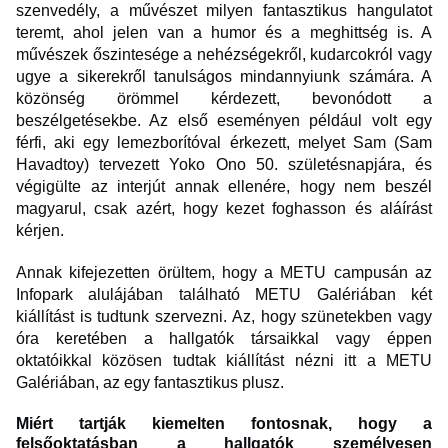
szenvedély, a művészet milyen fantasztikus hangulatot
teremt, ahol jelen van a humor és a meghittség is. A
művészek őszintesége a nehézségekről, kudarcokról vagy
ugye a sikerekről tanulságos mindannyiunk számára. A
közönség örömmel kérdezett, bevonódott a
beszélgetésekbe. Az első eseményen például volt egy
férfi, aki egy lemezborítóval érkezett, melyet Sam (Sam
Havadtoy) tervezett Yoko Ono 50. születésnapjára, és
végigülte az interjút annak ellenére, hogy nem beszél
magyarul, csak azért, hogy kezet foghasson és aláírást
kérjen.
Annak kifejezetten örültem, hogy a METU campusán az
Infopark alulájában található METU Galériában két
kiállítást is tudtunk szervezni. Az, hogy szünetekben vagy
óra keretében a hallgatók társaikkal vagy éppen
oktatóikkal közösen tudtak kiállítást nézni itt a METU
Galériában, az egy fantasztikus plusz.
Miért tartják kiemelten fontosnak, hogy a
felsőoktatásban a hallgatók személyesen