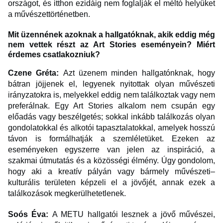
országot, és itthon ezidáig nem foglalják el méltó helyüket
a művészettörténetben.
Mit üzennének azoknak a hallgatóknak, akik eddig még
nem vettek részt az Art Stories eseményein? Miért
érdemes csatlakozniuk?
Czene Gréta:
Azt üzenem minden hallgatónknak, hogy
bátran jöjjenek el, legyenek nyitottak olyan művészeti
irányzatokra is, melyekkel eddig nem találkoztak vagy nem
preferálnak. Egy Art Stories alkalom nem csupán egy
előadás vagy beszélgetés; sokkal inkább találkozás olyan
gondolatokkal és alkotói tapasztalatokkal, amelyek hosszú
távon is formálhatják a szemléletüket. Ezeken az
eseményeken egyszerre van jelen az inspiráció, a
szakmai útmutatás és a közösségi élmény. Úgy gondolom,
hogy aki a kreatív pályán vagy bármely művészeti–
kulturális területen képzeli el a jövőjét, annak ezek a
találkozások megkerülhetetlenek.
Soós Éva:
A METU hallgatói lesznek a jövő művészei,