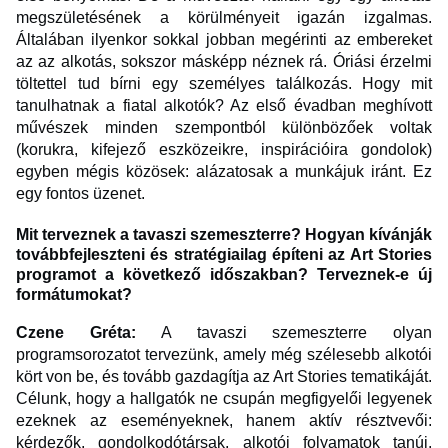
megszületésének a körülményeit igazán izgalmas.
Általában ilyenkor sokkal jobban megérinti az embereket
az az alkotás, sokszor másképp néznek rá. Óriási érzelmi
töltettel tud bírni egy személyes találkozás. Hogy mit
tanulhatnak a fiatal alkotók? Az első évadban meghívott
művészek minden szempontból különbözőek voltak
(korukra, kifejező eszközeikre, inspirációira gondolok)
egyben mégis közösek: alázatosak a munkájuk iránt. Ez
egy fontos üzenet.
Mit terveznek a tavaszi szemeszterre? Hogyan kívánják
továbbfejleszteni és stratégiailag építeni az Art Stories
programot a következő időszakban? Terveznek-e új
formátumokat?
Czene Gréta:
A tavaszi szemeszterre olyan
programsorozatot tervezünk, amely még szélesebb alkotói
kört von be, és tovább gazdagítja az Art Stories tematikáját.
Célunk, hogy a hallgatók ne csupán megfigyelői legyenek
ezeknek az eseményeknek, hanem aktív résztvevői:
kérdezők, gondolkodótársak, alkotói folyamatok tanúi.