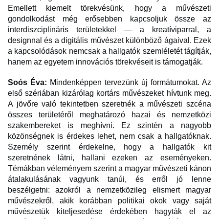
Emellett kiemelt törekvésünk, hogy a művészeti
gondolkodást még erősebben kapcsoljuk össze az
interdiszciplináris területekkel — a kreatíviparral, a
designnal és a digitális művészet különböző ágaival. Ezek
a kapcsolódások nemcsak a hallgatók szemléletét tágítják,
hanem az egyetem innovációs törekvéseit is támogatják.
Soós Éva:
Mindenképpen tervezünk új formátumokat. Az
első szériában kizárólag kortárs művészeket hívtunk meg.
A jövőre való tekintetben szeretnék a művészeti szcéna
összes területéről meghatározó hazai és nemzetközi
szakembereket is meghívni. Ez szintén a nagyobb
közönségnek is érdekes lehet, nem csak a hallgatóknak.
Személy szerint érdekelne, hogy a hallgatók kit
szeretnének látni, hallani ezeken az eseményeken.
Témákban véleményem szerint a magyar művészeti kánon
átalakulásának vagyunk tanúi, és erről jó lenne
beszélgetni: azokról a nemzetközileg elismert magyar
művészekről, akik korábban politikai okok vagy saját
művészetük kiteljesedése érdekében hagyták el az