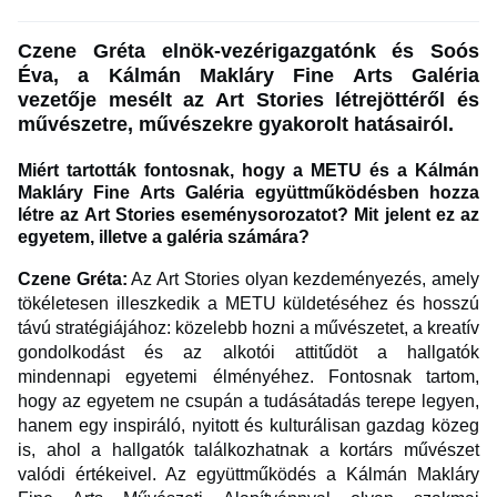
Czene Gréta elnök-vezérigazgatónk és Soós
Éva, a Kálmán Makláry Fine Arts Galéria
vezetője mesélt az Art Stories létrejöttéről és
művészetre, művészekre gyakorolt hatásairól.
Miért tartották fontosnak, hogy a METU és a Kálmán
Makláry Fine Arts Galéria együttműködésben hozza
létre az Art Stories eseménysorozatot? Mit jelent ez az
egyetem, illetve a galéria számára?
Czene Gréta:
Az Art Stories olyan kezdeményezés, amely
tökéletesen illeszkedik a METU küldetéséhez és hosszú
távú stratégiájához: közelebb hozni a művészetet, a kreatív
gondolkodást és az alkotói attitűdöt a hallgatók
mindennapi egyetemi élményéhez. Fontosnak tartom,
hogy az egyetem ne csupán a tudásátadás terepe legyen,
hanem egy inspiráló, nyitott és kulturálisan gazdag közeg
is, ahol a hallgatók találkozhatnak a kortárs művészet
valódi értékeivel. Az együttműködés a Kálmán Makláry